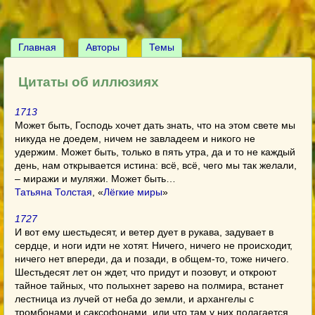
Главная
Авторы
Темы
Цитаты об иллюзиях
1713
Может быть, Господь хочет дать знать, что на этом свете мы
никуда не доедем, ничем не завладеем и никого не
удержим. Может быть, только в пять утра, да и то не каждый
день, нам открывается истина: всё, всё, чего мы так желали,
– миражи и муляжи. Может быть…
Татьяна Толстая
, «
Лёгкие миры
»
1727
И вот ему шестьдесят, и ветер дует в рукава, задувает в
сердце, и ноги идти не хотят. Ничего, ничего не происходит,
ничего нет впереди, да и позади, в общем-то, тоже ничего.
Шестьдесят лет он ждет, что придут и позовут, и откроют
тайное тайных, что полыхнет зарево на полмира, встанет
лестница из лучей от неба до земли, и архангелы с
тромбонами и саксофонами, или что там у них полагается,