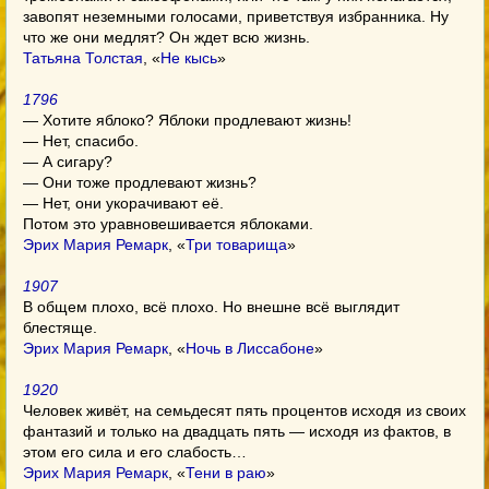
завопят неземными голосами, приветствуя избранника. Ну
что же они медлят? Он ждет всю жизнь.
Татьяна Толстая
, «
Не кысь
»
1796
— Хотите яблоко? Яблоки продлевают жизнь!
— Нет, спасибо.
— А сигару?
— Они тоже продлевают жизнь?
— Нет, они укорачивают её.
Потом это уравновешивается яблоками.
Эрих Мария Ремарк
, «
Три товарища
»
1907
В общем плохо, всё плохо. Но внешне всё выглядит
блестяще.
Эрих Мария Ремарк
, «
Ночь в Лиссабоне
»
1920
Человек живёт, на семьдесят пять процентов исходя из своих
фантазий и только на двадцать пять — исходя из фактов, в
этом его сила и его слабость…
Эрих Мария Ремарк
, «
Тени в раю
»