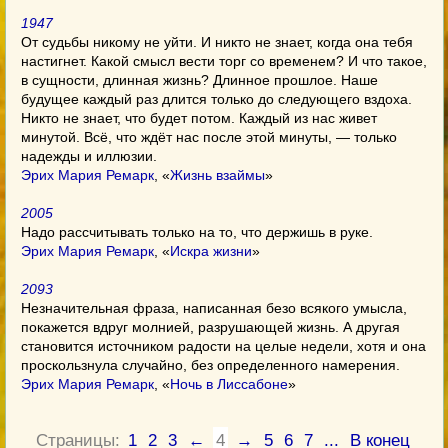
1947
От судьбы никому не уйти. И никто не знает, когда она тебя
настигнет. Какой смысл вести торг со временем? И что такое,
в сущности, длинная жизнь? Длинное прошлое. Наше
будущее каждый раз длится только до следующего вздоха.
Никто не знает, что будет потом. Каждый из нас живет
минутой. Всё, что ждёт нас после этой минуты, — только
надежды и иллюзии.
Эрих Мария Ремарк
, «
Жизнь взаймы
»
2005
Надо рассчитывать только на то, что держишь в руке.
Эрих Мария Ремарк
, «
Искра жизни
»
2093
Незначительная фраза, написанная безо всякого умысла,
покажется вдруг молнией, разрушающей жизнь. А другая
становится источником радости на целые недели, хотя и она
проскользнула случайно, без определенного намерения.
Эрих Мария Ремарк
, «
Ночь в Лиссабоне
»
Страницы:
1
2
3
←
4
→
5
6
7
...
В конец