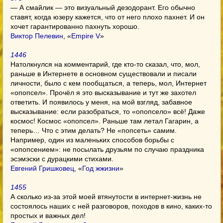
— А смайлик — это визуальный дезодорант. Его обычно
ставят, когда юзеру кажется, что от него плохо пахнет. И он
хочет гарантированно пахнуть хорошо.
Виктор Пелевин
, «
Empire V
»
1446
Натолкнулся на комментарий, где кто-то сказал, что, мол,
раньше в Интернете в основном существовали и писали
личности, было с кем пообщаться, а теперь, мол, Интернет
«опопсел». Прочёл я это высказывание и тут же захотел
ответить. И появилось у меня, на мой взгляд, забавное
высказывание: если разобраться, то «опопсело» всё! Даже
космос! Космос «опопсел». Раньше там летал Гагарин, а
теперь… Что с этим делать? Не «попсеть» самим.
Например, один из маленьких способов борьбы с
«опопсением»: не посылать друзьям по случаю праздника
эсэмэски с дурацкими стихами.
Евгений Гришковец
, «
Год жжизни
»
1455
А сколько из-за этой моей втянутости в интернет-жизнь не
состоялось наших с ней разговоров, походов в кино, каких-то
простых и важных дел!