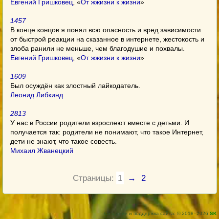
Евгений Гришковец
, «
От жжизни к жизни
»
1457
В конце концов я понял всю опасность и вред зависимости
от быстрой реакции на сказанное в интернете, жестокость и
злоба ранили не меньше, чем благодушие и похвалы.
Евгений Гришковец
, «
От жжизни к жизни
»
1609
Был осуждён как злостный лайкодатель.
Леонид Либкинд
2813
У нас в России родители взрослеют вместе с детьми. И
получается так: родители не понимают, что такое Интернет,
дети не знают, что такое совесть.
Михаил Жванецкий
Страницы:
1
→
2
Создание и поддержка сайта: © 2018–2026
SK