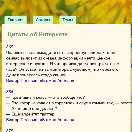
Главная
Авторы
Темы
Цитаты об Интернете
865
Человек всегда выходит в сеть с предвкушением, что он
сейчас выловит из океана информации нечто ценное,
интересное и нужное. И что происходит через три-четыре
часа? Он встаёт из-за монитора с чувством, что через его
душу пронеслось стадо свиней.
Виктор Пелевин
, «
Бэтман Аполло
»
866
— Креативный класс — это вообще кто?
— Это которые качают в торрентах и срут в комментах, — ответи
— А что ещё они делают?
— Ещё апдейтят твиттер.
Виктор Пелевин
, «
Бэтман Аполло
»
875