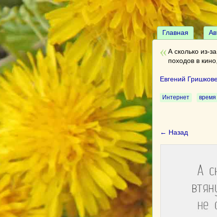
Главная
Ав
А сколько из-з
походов в кино
Евгений Гришков
Интернет
время
← Назад