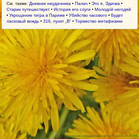
См. также:
Дневник неудачника
•
Палач
•
Это я, Эдичка
•
Старик путешествует
•
История его слуги
•
Молодой негодяй
•
Укрощение тигра в Париже
•
Убийство часового
•
Будет
ласковый вождь
•
316, пункт „В“
•
Торжество метафизики
Создание и поддержка сайта: © 2018–2026
SK