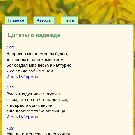
Главная
Авторы
Темы
Цитаты о надежде
605
Напрасно мы то стонем бурно,
то глянем в небо и вздохнём:
Бог создал мир весьма халтурно
и со стыда забыл о нём.
Игорь Губерман
613
Ручьи грядущих лет журчат
о том, что не на что надеяться,
и подрастающих внучат
ещё помелет та же мельница.
Игорь Губерман
739
Мне не интересно, что случится