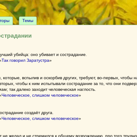
торы
Темы
острадании
чший убийца: оно убивает и сострадание.
«
Так говорил Заратустра
»
 которые, вспылив и оскорбив других, требуют, во-первых, чтобы н
-вторых, чтобы к ним испытывали сострадание за то, что они подве
ам; так далеко заходит человеческая наглость.
«
Человеческое, слишком человеческое
»
сострадание создаёт друга.
«
Человеческое, слишком человеческое
»
ет не желал и не стремился к общему возрождению, про того трудно