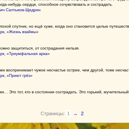
огда-нибудь сердце, способное сочувствовать и сострадать.
ич Салтыков-Щедрин
охой спутник, но ещё хуже, когда оно становится целью путешеств
рк
, «
Жизнь взаймы
»
ожно защититься, от сострадания нельзя.
рк
, «
Триумфальная арка
»
ек воспринимает чужое несчастье острее, чем другой, тоже несчас
рк
, «
Приют грёз
»
к… Это тот, кто в состоянии сострадать. Это горький, мучительный
Страницы:
1
→
2