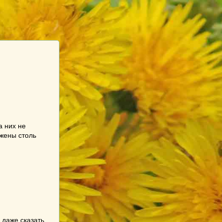
а них не
ржены столь
 даже сказать,