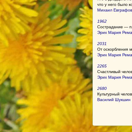
что у него было к
Михаил Евграфов
1962
Сострадание — пл
Эрих Мария Рема
2031
От оскорбления м
Эрих Мария Рема
2265
Счастливый челов
Эрих Мария Рема
2680
Культурный челове
Василий Шукшин