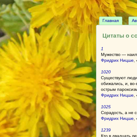
Главная
Ав
Цитаты о с
1
Мужество — наилу
Фридрих Ницше
, 
1020
Существуют люди,
обижались, и, во
острым пароксизм
Фридрих Ницше
, 
1025
Сорадость, а не 
Фридрих Ницше
, 
1239
Кто в двадцать л