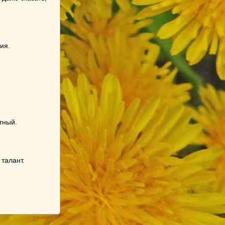
ия.
тный.
 талант.