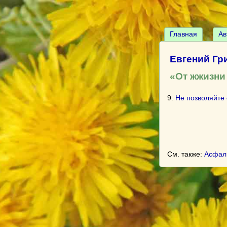
Главная
Ав
Евгений Гр
«От жжизни
9.
Не позволяйте 
См. также:
Асфал