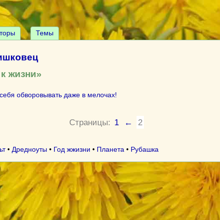
торы
Темы
ишковец
 к жизни»
себя обворовывать даже в мелочах!
Страницы:
1
←
2
ьт
•
Дредноуты
•
Год жжизни
•
Планета
•
Рубашка