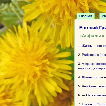
Главная
Ав
Евгений Гр
«Асфальт»
1.
Жизнь — это те
2.
Работать в бес
3.
А где же можно
парочка да сидит.
4.
Жизнь проще не
5.
Чем больше я 
6.
— Он же мерзав
7.
Коньяк… Это ко