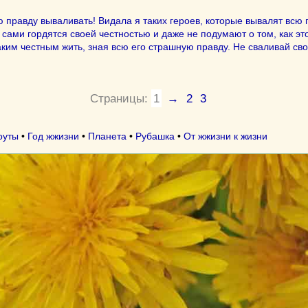
 правду вываливать! Видала я таких героев, которые вывалят всю 
сами гордятся своей честностью и даже не подумают о том, как эт
ким честным жить, зная всю его страшную правду. Не сваливай сво
Страницы:
1
→
2
3
оуты
•
Год жжизни
•
Планета
•
Рубашка
•
От жжизни к жизни