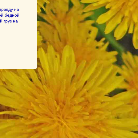
правду на
ой бедной
й груз на