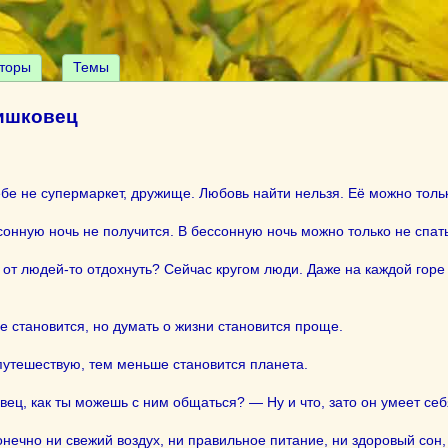
торы
Темы
ишковец
бе не супермаркет, дружище. Любовь найти нельзя. Её можно тольк
сонную ночь не получится. В бессонную ночь можно только не спать
 от людей-то отдохнуть? Сейчас кругом люди. Даже на каждой горе
 становится, но думать о жизни становится проще.
путешествую, тем меньше становится планета.
ец, как ты можешь с ним общаться? — Ну и что, зато он умеет себ
нечно ни свежий воздух, ни правильное питание, ни здоровый сон