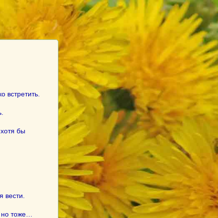
о встретить.
.
 хотя бы
я вести.
, но тоже…