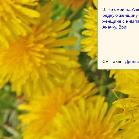
8.
Не смей на Аню
бедную женщину, 
женщине с ним та
Анечку. Ври!
См. также:
Дредн