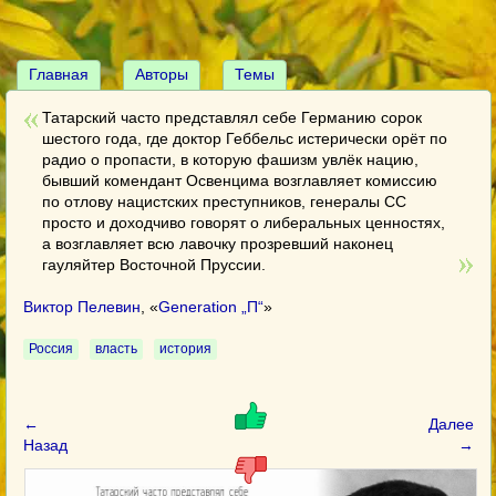
Главная
Авторы
Темы
Татарский часто представлял себе Германию сорок
шестого года, где доктор Геббельс истерически орёт по
радио о пропасти, в которую фашизм увлёк нацию,
бывший комендант Освенцима возглавляет комиссию
по отлову нацистских преступников, генералы CС
просто и доходчиво говорят о либеральных ценностях,
а возглавляет всю лавочку прозревший наконец
гауляйтер Восточной Пруссии.
Виктор Пелевин
, «
Generation „П“
»
Россия
власть
история
←
Далее
Назад
→