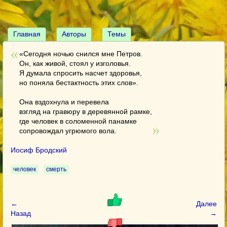
Главная
Авторы
Темы
«Сегодня ночью снился мне Петров.
Он, как живой, стоял у изголовья.
Я думала спросить насчет здоровья,
но поняла бестактность этих слов».
Она вздохнула и перевела
взгляд на гравюру в деревянной рамке,
где человек в соломенной панамке
сопровождал угрюмого вола.
Иосиф Бродский
человек
смерть
←
Далее
Назад
→