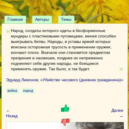
Главная
Авторы
Темы
Народ, солдаты которого одеты в бесформенные
мундиры с пластиковыми пуговицами, менее способен
выигрывать битвы. Народы, в уставы армий которых
вписана осторожная трусость в применении оружия,
кончают плохо. Вначале они становятся предметом
презрения и насмешек, позднее их непременно
подчиняют себе другие народы, не боящиеся
применять оружие. Так было, и так будет.
Эдуард Лимонов
, «
Убийство часового (дневник гражданина)
»
война
народ
←
Далее
Назад
→