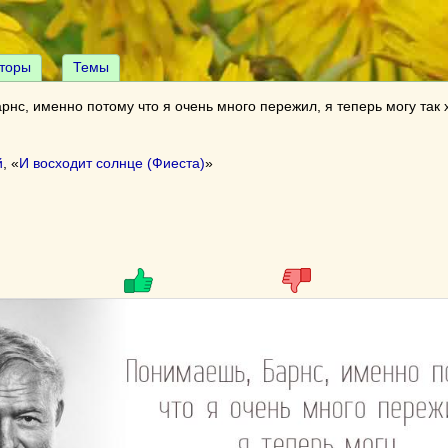
торы
Темы
нс, именно потому что я очень много пережил, я теперь могу так
й
, «
И восходит солнце (Фиеста)
»