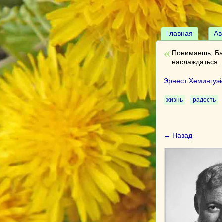
Главная
Ав
Понимаешь, Бар
наслаждаться.
Эрнест Хемингуэ
жизнь
радость
← Назад