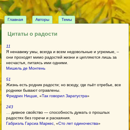
Главная
Авторы
Темы
Цитаты о радости
11
Я ненавижу умы, всегда и всем недовольные и угрюмые, –
они проходят мимо радостей жизни и цепляются лишь за
несчастья, питаясь ими одними.
Мишель де Монтень
51
Жизнь есть родник радости; но всюду, где пьёт отребье, все
родники бывают отравлены.
Фридрих Ницше
, «
Так говорил Заратустра
»
243
… дивное свойство — способность думать о прошлых
радостях без горечи и раскаяния.
Габриэль Гарсиа Маркес
, «
Сто лет одиночества
»