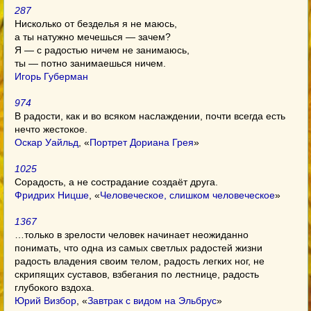
287
Нисколько от безделья я не маюсь,
а ты натужно мечешься — зачем?
Я — с радостью ничем не занимаюсь,
ты — потно занимаешься ничем.
Игорь Губерман
974
В радости, как и во всяком наслаждении, почти всегда есть
нечто жестокое.
Оскар Уайльд
, «
Портрет Дориана Грея
»
1025
Сорадость, а не сострадание создаёт друга.
Фридрих Ницше
, «
Человеческое, слишком человеческое
»
1367
…только в зрелости человек начинает неожиданно
понимать, что одна из самых светлых радостей жизни
радость владения своим телом, радость легких ног, не
скрипящих суставов, взбегания по лестнице, радость
глубокого вздоха.
Юрий Визбор
, «
Завтрак с видом на Эльбрус
»