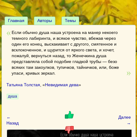
Главная
Авторы
Темы
Если обычно душа наша устроена на манер некоего
темного лабиринта, и всякое чувство, вбежав через
один его конец, выскакивает с другого, смятенное и
всклокоченное, и щурится от яркого света, и хочет,
пожалуй, вернуться назад, то Женечкина душа
представляла собой подобие гладкой трубы — безо
всяких там закоулков, тупичков, тайничков, или, боже
упаси, кривых зеркал.
Татьяна Толстая
, «
Невидимая дева
»
душа
←
Далее
Назад
→