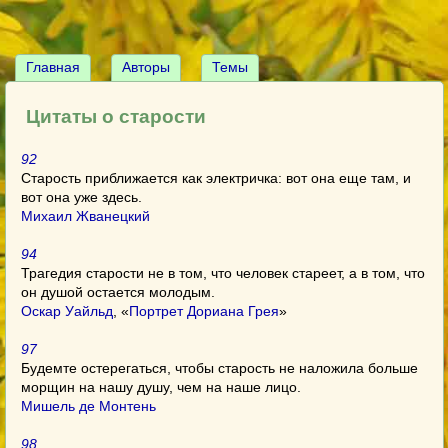
Главная
Авторы
Темы
Цитаты о старости
92
Старость приближается как электричка: вот она еще там, и
вот она уже здесь.
Михаил Жванецкий
94
Трагедия старости не в том, что человек стареет, а в том, что
он душой остается молодым.
Оскар Уайльд
, «
Портрет Дориана Грея
»
97
Будемте остерегаться, чтобы старость не наложила больше
морщин на нашу душу, чем на наше лицо.
Мишель де Монтень
98