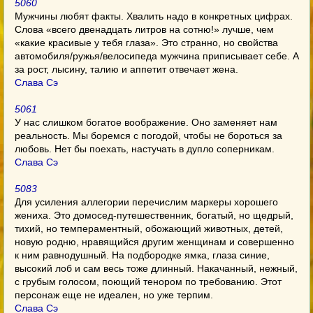
5060
Мужчины любят факты. Хвалить надо в конкретных цифрах.
Слова «всего двенадцать литров на сотню!» лучше, чем
«какие красивые у тебя глаза». Это странно, но свойства
автомобиля/ружья/велосипеда мужчина приписывает себе. А
за рост, лысину, талию и аппетит отвечает жена.
Слава Сэ
5061
У нас слишком богатое воображение. Оно заменяет нам
реальность. Мы боремся с погодой, чтобы не бороться за
любовь. Нет бы поехать, настучать в дупло соперникам.
Слава Сэ
5083
Для усиления аллегории перечислим маркеры хорошего
жениха. Это домосед-путешественник, богатый, но щедрый,
тихий, но темпераментный, обожающий животных, детей,
новую родню, нравящийся другим женщинам и совершенно
к ним равнодушный. На подбородке ямка, глаза синие,
высокий лоб и сам весь тоже длинный. Накачанный, нежный,
с грубым голосом, поющий тенором по требованию. Этот
персонаж еще не идеален, но уже терпим.
Слава Сэ