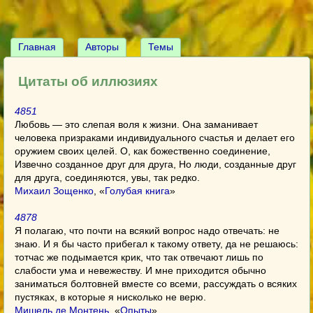
Главная
Авторы
Темы
Цитаты об иллюзиях
4851
Любовь — это слепая воля к жизни. Она заманивает
человека призраками индивидуального счастья и делает его
оружием своих целей. О, как божественно соединение,
Извечно созданное друг для друга, Но люди, созданные друг
для друга, соединяются, увы, так редко.
Михаил Зощенко
, «
Голубая книга
»
4878
Я полагаю, что почти на всякий вопрос надо отвечать: не
знаю. И я бы часто прибегал к такому ответу, да не решаюсь:
тотчас же подымается крик, что так отвечают лишь по
слабости ума и невежеству. И мне приходится обычно
заниматься болтовней вместе со всеми, рассуждать о всяких
пустяках, в которые я нисколько не верю.
Мишель де Монтень
, «
Опыты
»