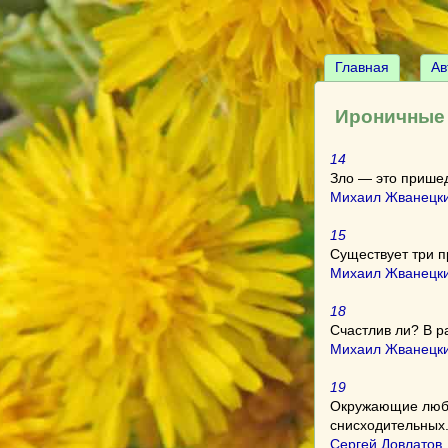
Главная
Ав
Ироничные
14
Зло — это пришед
Михаил Жванецк
15
Существует три п
Михаил Жванецк
18
Счастлив ли? В р
Михаил Жванецк
19
Окружающие любят
снисходительных
Сергей Довлатов
,