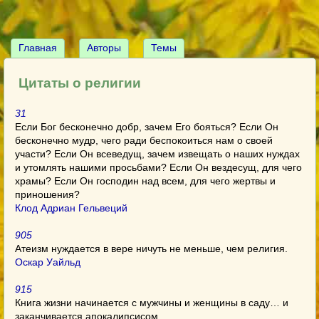
Главная
Авторы
Темы
Цитаты о религии
31
Если Бог бесконечно добр, зачем Его бояться? Если Он
бесконечно мудр, чего ради беспокоиться нам о своей
участи? Если Он всеведущ, зачем извещать о наших нуждах
и утомлять нашими просьбами? Если Он вездесущ, для чего
храмы? Если Он господин над всем, для чего жертвы и
приношения?
Клод Адриан Гельвеций
905
Атеизм нуждается в вере ничуть не меньше, чем религия.
Оскар Уайльд
915
Книга жизни начинается с мужчины и женщины в саду… и
заканчивается апокалипсисом.