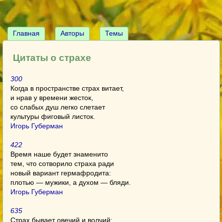
Главная
Авторы
Темы
Цитаты о страхе
300
Когда в пространстве страх витает,
и нрав у времени жесток,
со слабых душ легко слетает
культуры фиговый листок.
Игорь Губерман
422
Время наше будет знаменито
тем, что сотворило страха ради
новый вариант гермафродита:
плотью — мужики, а духом — бляди.
Игорь Губерман
635
Страх бывает овечий и волчий: