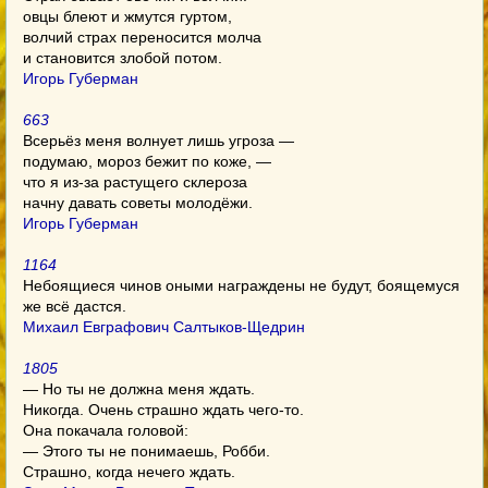
овцы блеют и жмутся гуртом,
волчий страх переносится молча
и становится злобой потом.
Игорь Губерман
663
Всерьёз меня волнует лишь угроза —
подумаю, мороз бежит по коже, —
что я из-за растущего склероза
начну давать советы молодёжи.
Игорь Губерман
1164
Небоящиеся чинов оными награждены не будут, боящемуся
же всё дастся.
Михаил Евграфович Салтыков-Щедрин
1805
— Но ты не должна меня ждать.
Никогда. Очень страшно ждать чего-то.
Она покачала головой:
— Этого ты не понимаешь, Робби.
Страшно, когда нечего ждать.