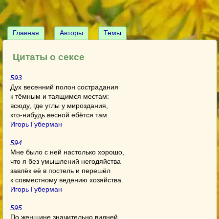
Главная
Авторы
Темы
Цитаты о сексе
593
Дух весенний полон сострадания
к тёмным и таящимся местам:
всюду, где углы у мироздания,
кто-нибудь весной ебётся там.
Игорь Губерман
594
Мне было с ней настолько хорошо,
что я без умышлений негодяйства
завлёк её в постель и перешёл
к совместному ведению хозяйства.
Игорь Губерман
595
По женщине значительно видней