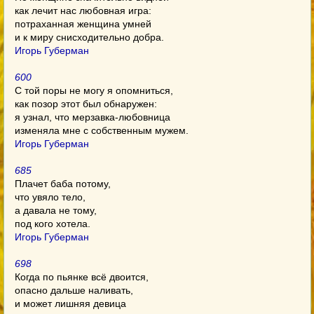
как лечит нас любовная игра:
потраханная женщина умней
и к миру снисходительно добра.
Игорь Губерман
600
С той поры не могу я опомниться,
как позор этот был обнаружен:
я узнал, что мерзавка-любовница
изменяла мне с собственным мужем.
Игорь Губерман
685
Плачет баба потому,
что увяло тело,
а давала не тому,
под кого хотела.
Игорь Губерман
698
Когда по пьянке всё двоится,
опасно дальше наливать,
и может лишняя девица