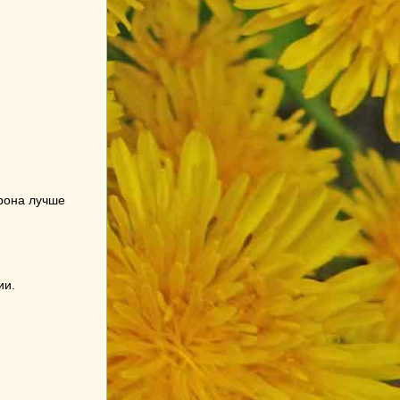
орона лучше
ии.