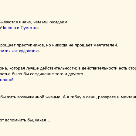
бываются иначе, чем мы ожидаем.
«
Чапаев и Пустота
»
рощает преступников, но никогда не прощает мечтателей.
ритик как художник
»
рона, которая лучше действительности; в действительности есть ст
астье было бы соединение того и другого.
Толстой
обы жить возвышенной жизнью. А я гибну в лени, разврате и мечтан
от вспомнить бы, какая…