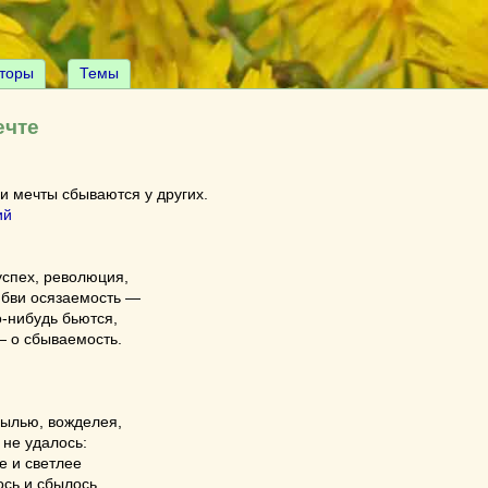
торы
Темы
ечте
ои мечты сбываются у других.
ий
успех, революция,
юбви осязаемость —
о-нибудь бьются,
— о сбываемость.
былью, вожделея,
 не удалось:
е и светлее
ось и сбылось.