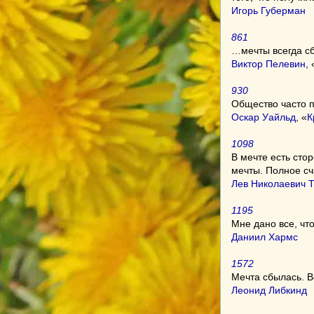
Игорь Губерман
861
…мечты всегда с
Виктор Пелевин
, 
930
Общество часто п
Оскар Уайльд
, «
К
1098
В мечте есть сто
мечты. Полное сч
Лев Николаевич 
1195
Мне дано все, чт
Даниил Хармс
1572
Мечта сбылась. В
Леонид Либкинд