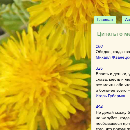
Главная
Ав
Цитаты о м
188
Обидно, когда тв
Михаил Жванецк
326
Власть и деньги, 
слава, месть и л
все мечты обо чт
и больнее всего 
Игорь Губерман
494
Не делай сказку 
не жалуйся, когда
несбывшееся ярч
того, что получил