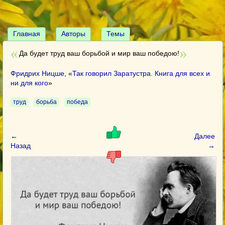
Главная
Авторы
Темы
Да будет труд ваш борьбой и мир ваш победою!
Фридрих Ницше
, «
Так говорил Заратустра. Книга для всех и
ни для кого
»
труд
борьба
победа
←
Далее
Назад
→