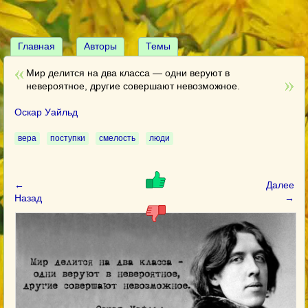
Главная
Авторы
Темы
Мир делится на два класса — одни веруют в
невероятное, другие совершают невозможное.
Оскар Уайльд
вера
поступки
смелость
люди
←
Далее
Назад
→