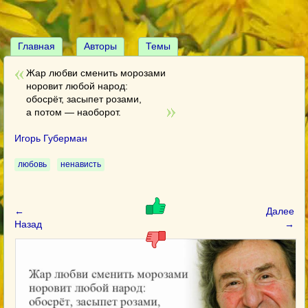
Главная
Авторы
Темы
Жар любви сменить морозами
норовит любой народ:
обосрёт, засыпет розами,
а потом — наоборот.
Игорь Губерман
любовь
ненависть
←
Далее
Назад
→