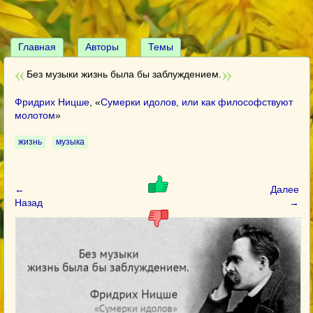
Главная
Авторы
Темы
Без музыки жизнь была бы заблуждением.
Фридрих Ницше
, «
Сумерки идолов, или как философствуют
молотом
»
жизнь
музыка
←
Далее
Назад
→