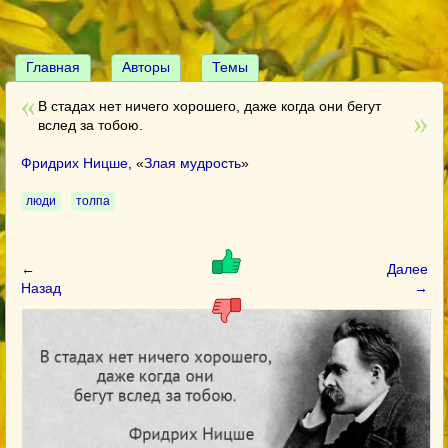
Главная
Авторы
Темы
В стадах нет ничего хорошего, даже когда они бегут
вслед за тобою.
Фридрих Ницше
, «
Злая мудрость
»
люди
толпа
←
Далее
Назад
→