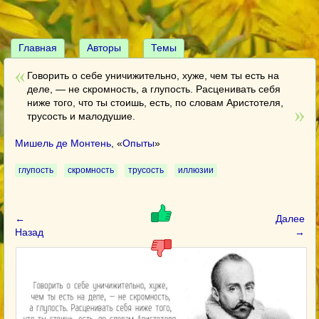
Главная
Авторы
Темы
Говорить о себе уничижительно, хуже, чем ты есть на
деле, — не скромность, а глупость. Расценивать себя
ниже того, что ты стоишь, есть, по словам Аристотеля,
трусость и малодушие.
Мишель де Монтень
, «
Опыты
»
глупость
скромность
трусость
иллюзии
←
Далее
Назад
→