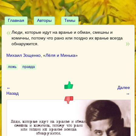
Главная
Авторы
Темы
Люди, которые идут на вранье и обман, смешны и
комичны, потому что рано или поздно их вранье всегда
обнаружится.
Михаил Зощенко
, «
Лёля и Минька
»
ложь
правда
←
Далее
Назад
→