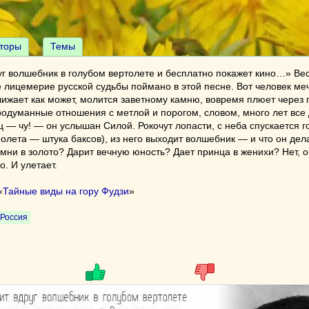
торы
Темы
г волшебник в голубом вертолете и бесплатно покажет кино…» Вес
 лицемерие русской судьбы поймано в этой песне. Вот человек меч
лижает как может, молится заветному камню, вовремя плюет через 
одуманные отношения с метлой и порогом, словом, много лет все 
ц — чу! — он услышан Силой. Рокочут лопасти, с неба спускается г
полета — штука баксов), из него выходит волшебник — и что он дел
мни в золото? Дарит вечную юность? Дает принца в женихи? Нет, 
о. И улетает.
«
Тайные виды на гору Фудзи
»
Россия