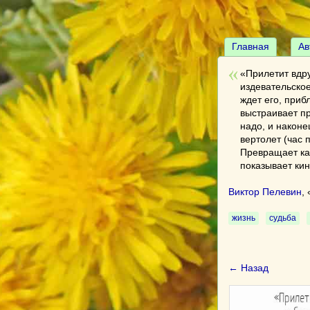
Главная
Ав
«Прилетит вдру
издевательское
ждет его, приб
выстраивает пр
надо, и наконе
вертолет (час 
Превращает ка
показывает кин
Виктор Пелевин
, 
жизнь
судьба
← Назад