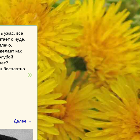
ь ужас, все
тает о чуде,
плечо,
делает как
олубой
ает?
он бесплатно
Далее →