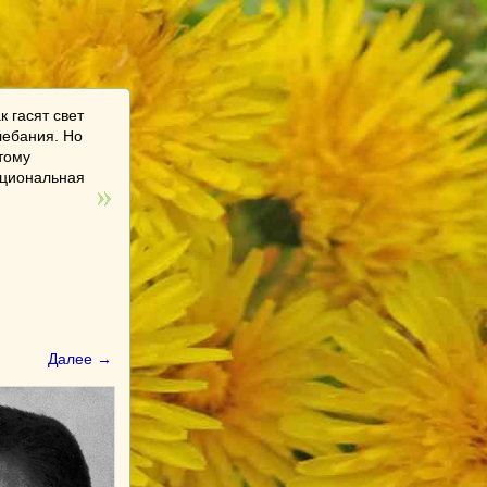
 гасят свет
лебания. Но
этому
ациональная
Далее →