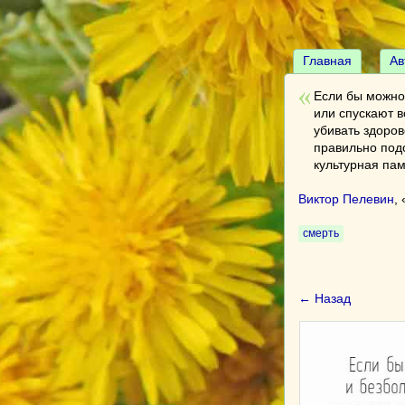
Главная
Ав
Если бы можно
или спускают в
убивать здоров
правильно подо
культурная пам
Виктор Пелевин
, 
смерть
← Назад