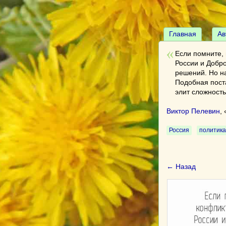
Главная
Ав
Если помните,
России и Добро
решений. Но на
Подобная пост
элит сложность
Виктор Пелевин
, 
Россия
политика
← Назад