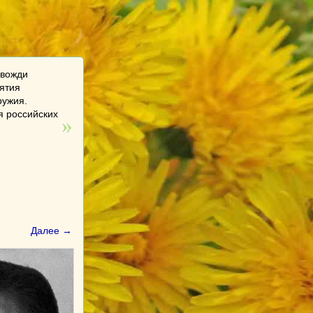
 вожди
нятия
ружия.
я российских
Далее →