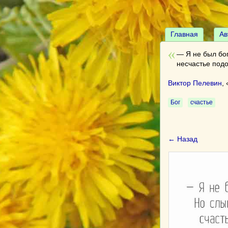
Главная
Ав
— Я не был бог
несчастье под
Виктор Пелевин
, 
Бог
счастье
← Назад