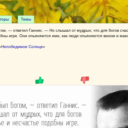
торы
Темы
ом, — ответил Ганнис. — Но слышал от мудрых, что для богов счас
обны игре. Они опьяняются ими, как люди опьяняются вином и мак
«
Непобедимое Солнце
»