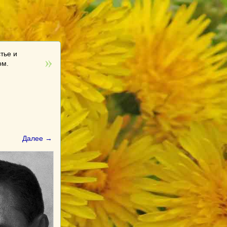
тье и
ом.
Далее →