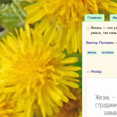
Главная
Ав
Жизнь — это уз
ужаса, так наз
Виктор Пелевин
, 
жизнь
человек
← Назад