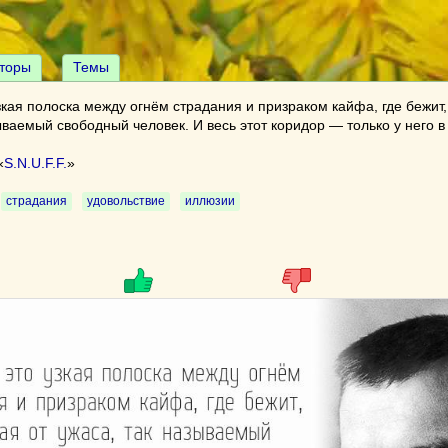
торы
Темы
кая полоска между огнём страдания и призраком кайфа, где бежит,
ываемый свободный человек. И весь этот коридор — только у него в
«
S.N.U.F.F.
»
страдания
удовольствие
иллюзии