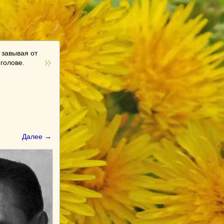
 завывая от
 голове.
Далее →