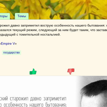
торы
Темы
арожил давно заприметил вострую особенность нашего бытования: 
азался текущий режим, следующий за ним будет таким, что застав
едыдущий с томительной ностальгией.
«
Empire V
»
государство