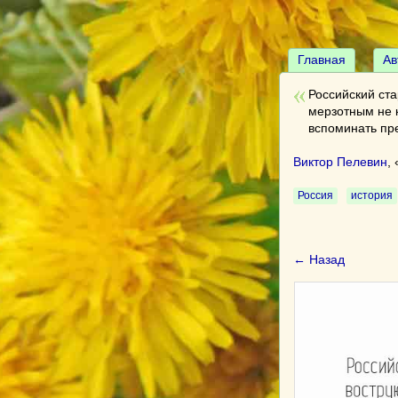
Главная
Ав
Российский ст
мерзотным не к
вспоминать пр
Виктор Пелевин
, 
Россия
история
← Назад