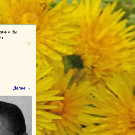
каким бы
ит
Далее →