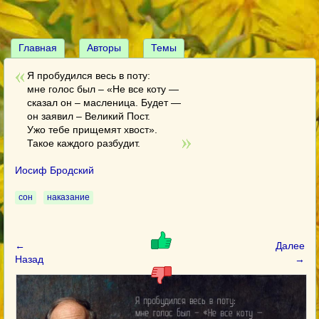
Главная
Авторы
Темы
Я пробудился весь в поту:
мне голос был – «Не все коту —
сказал он – масленица. Будет —
он заявил – Великий Пост.
Ужо тебе прищемят хвост».
Такое каждого разбудит.
Иосиф Бродский
сон
наказание
←
Далее
Назад
→