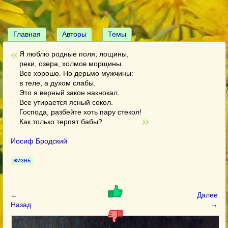
Главная
Авторы
Темы
Я люблю родные поля, лощины,
реки, озера, холмов морщины.
Все хорошо. Но дерьмо мужчины:
в теле, а духом слабы.
Это я верный закон накнокал.
Все утирается ясный сокол.
Господа, разбейте хоть пару стекол!
Как только терпят бабы?
Иосиф Бродский
жизнь
←
Далее
Назад
→