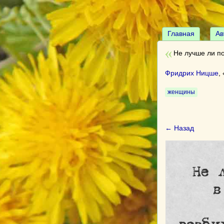
Главная
Ав
Не лучше ли п
Фридрих Ницше
, 
женщины
← Назад