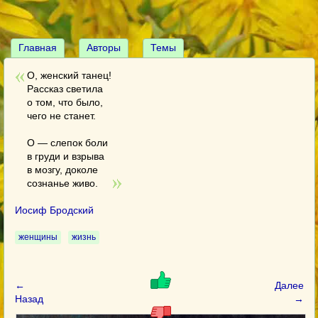
Главная
Авторы
Темы
О, женский танец!
Рассказ светила
о том, что было,
чего не станет.
О — слепок боли
в груди и взрыва
в мозгу, доколе
сознанье живо.
Иосиф Бродский
женщины
жизнь
←
Далее
Назад
→