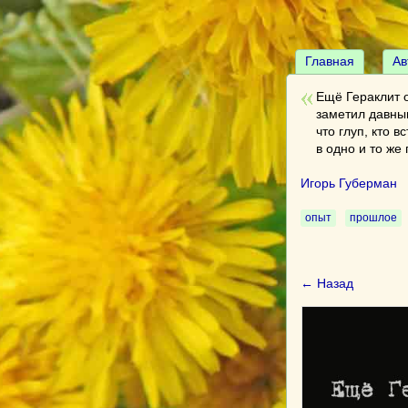
Главная
Ав
Ещё Гераклит 
заметил давны
что глуп, кто 
в одно и то же 
Игорь Губерман
опыт
прошлое
← Назад