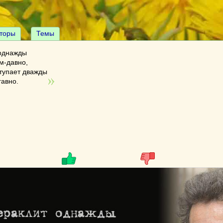
торы
Темы
однажды
м-давно,
вступает дважды
гавно.