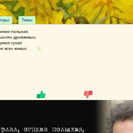
торы
Темы
гнями полыхая,
мыслях дрожжевых,
мумия сухая
е всех живых.