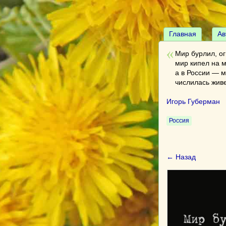
Главная
Ав
Мир бурлил, о
мир кипел на 
а в России — 
числилась живе
Игорь Губерман
Россия
← Назад