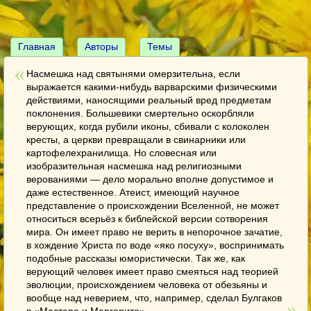
Главная
Авторы
Темы
Насмешка над святынями омерзительна, если
выражается какими-нибудь варварскими физическими
действиями, наносящими реальный вред предметам
поклонения. Большевики смертельно оскорбляли
верующих, когда рубили иконы, сбивали с колоколен
кресты, а церкви превращали в свинарники или
картофелехранилища. Но словесная или
изобразительная насмешка над религиозными
верованиями — дело морально вполне допустимое и
даже естественное. Атеист, имеющий научное
представление о происхождении Вселенной, не может
относиться всерьёз к библейской версии сотворения
мира. Он имеет право не верить в непорочное зачатие,
в хождение Христа по воде «яко посуху», воспринимать
подобные рассказы юмористически. Так же, как
верующий человек имеет право смеяться над теорией
эволюции, происхождением человека от обезьяны и
вообще над неверием, что, например, сделал Булгаков