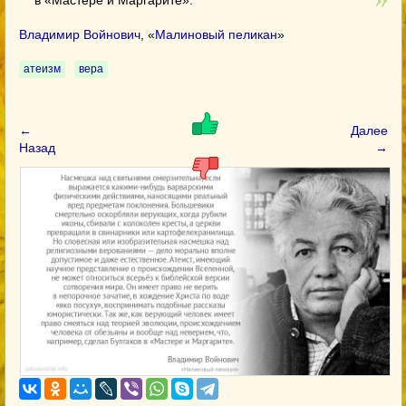
в «Мастере и Маргарите».
Владимир Войнович
, «
Малиновый пеликан
»
атеизм
вера
←
Далее
Назад
→