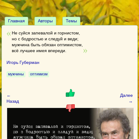
Главная
Авторы
Темы
Не суйся запевалой и горнистом,
но с бодростью и следуй и веди;
мужчина быть обязан оптимистом,
всё лучшее имея впереди.
Игорь Губерман
мужчины
оптимизм
←
Далее
Назад
→