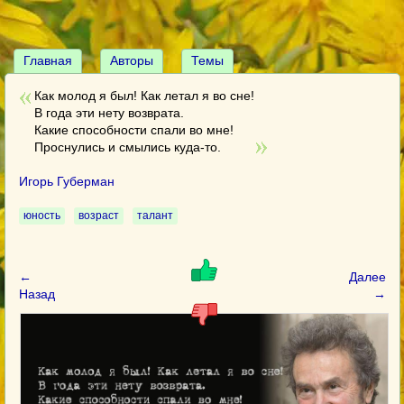
Главная
Авторы
Темы
Как молод я был! Как летал я во сне!
В года эти нету возврата.
Какие способности спали во мне!
Проснулись и смылись куда-то.
Игорь Губерман
юность
возраст
талант
←
Далее
Назад
→