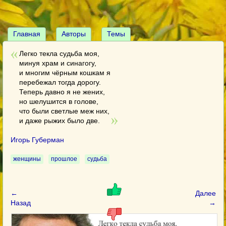
Главная
Авторы
Темы
Легко текла судьба моя,
минуя храм и синагогу,
и многим чёрным кошкам я
перебежал тогда дорогу.
Теперь давно я не жених,
но шелушится в голове,
что были светлые меж них,
и даже рыжих было две.
Игорь Губерман
женщины
прошлое
судьба
←
Далее
Назад
→