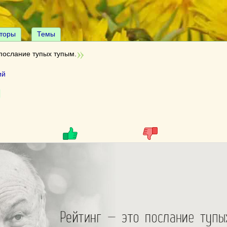
торы
Темы
послание тупых тупым.
ий