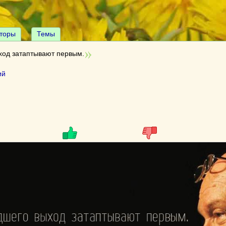
торы
Темы
од затаптывают первым.
ий