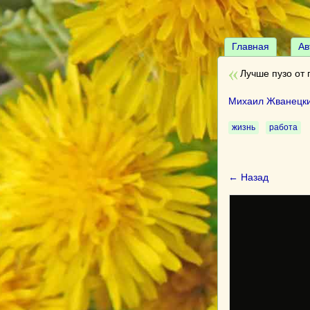
Главная
Ав
Лучше пузо от 
Михаил Жванецк
жизнь
работа
← Назад