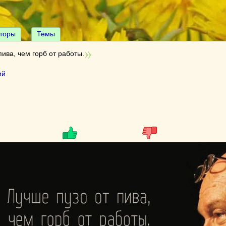
торы
Темы
пива, чем горб от работы.
ий