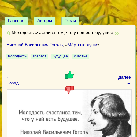
Главная
Авторы
Темы
Молодость счастлива тем, что у ней есть будущее.
Николай Васильевич Гоголь
, «
Мёртвые души
»
молодость
возраст
будущее
счастье
←
Далее
Назад
→