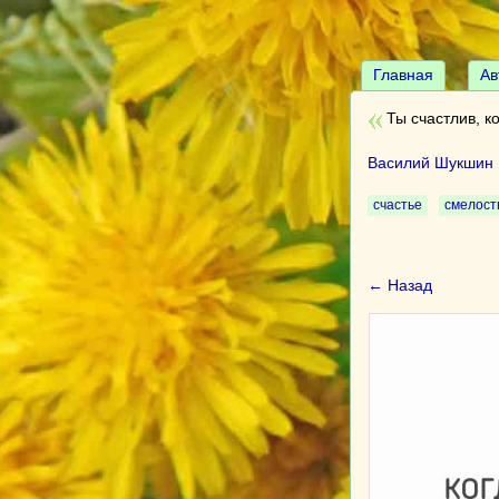
Главная
Ав
Ты счастлив, к
Василий Шукшин
счастье
смелост
← Назад