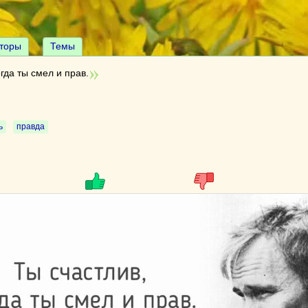
торы
Темы
огда ты смел и прав.
ь
правда