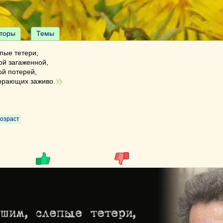
торы
Темы
пые тетери,
той загаженной,
ой потерей,
горающих заживо.
возраст