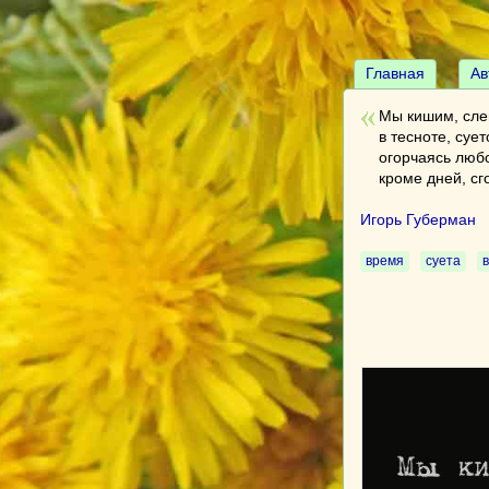
Главная
Ав
Мы кишим, сле
в тесноте, суе
огорчаясь люб
кроме дней, с
Игорь Губерман
время
суета